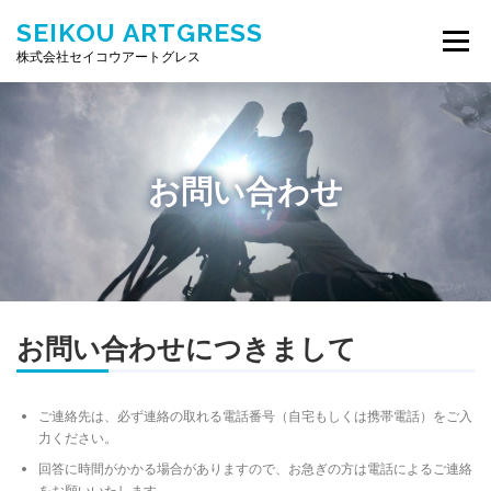
コ
SEIKOU ARTGRESS
ン
メニュー
テ
株式会社セイコウアートグレス
ン
ツ
へ
ス
キ
お問い合わせ
ッ
プ
お問い合わせにつきまして
ご連絡先は、必ず連絡の取れる電話番号（自宅もしくは携帯電話）をご入
力ください。
回答に時間がかかる場合がありますので、お急ぎの方は電話によるご連絡
をお願いいたします。